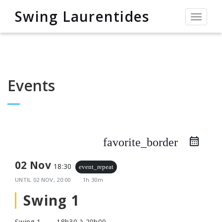
Swing Laurentides
Permut
la
navigat
Events
favorite_border
02 Nov
18:30
event_repeat
UNTIL
02 NOV, 20:00
1h 30m
Swing 1
Swing 1 —– 18h30 à 20h00