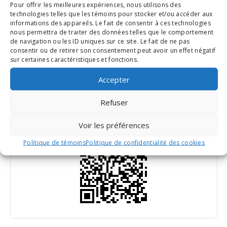
Pour offrir les meilleures expériences, nous utilisons des
technologies telles que les témoins pour stocker et/ou accéder aux
favorite_border
informations des appareils. Le fait de consentir à ces technologies
nous permettra de traiter des données telles que le comportement
04 Nov
de navigation ou les ID uniques sur ce site. Le fait de ne pas
15:00
event_repeat
consentir ou de retirer son consentement peut avoir un effet négatif
UNTIL
04 NOV, 16:30
1h 30m
sur certaines caractéristiques et fonctions.
Solo Jazz Inter / troupe
Accepter
Refuser
Scan QR Code
Voir les préférences
Politique de témoins
Politique de confidentialité des cookies