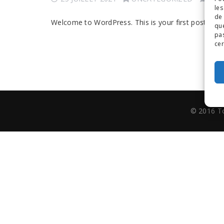
les
de 
Welcome to WordPress. This is your first post. Edit o
que
pas
cer
© 2016 To